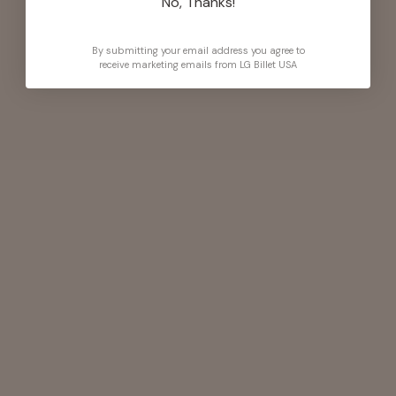
No, Thanks!
By submitting your email address you agree to
receive marketing emails from LG Billet USA