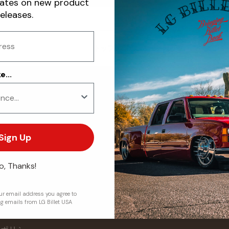
dates on new product
releases.
トップへ戻る
...
ks
Newsletter
Sign up for exclusive offers, original
Sign Up
stories, events and more.
カウント
電子メール
o, Thanks!
たちについて
サ
問い合わせ
r email address you agree to
ng emails from LG Billet USA
くある質問