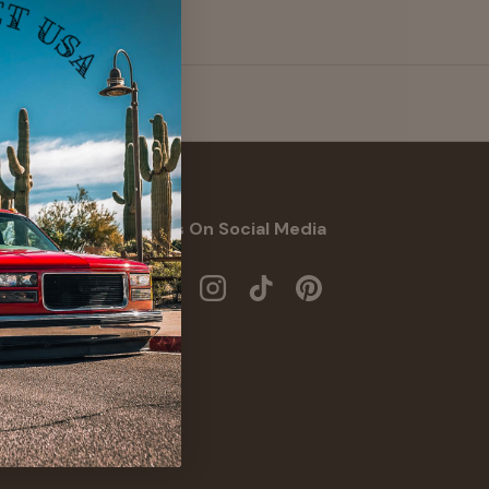
Follow Us On Social Media
Facebook
YouTube
Instagram
TikTok
Pinterest
ブスクリプションする