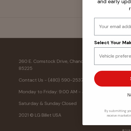
and early up
小計:$0.00 USD
読み込み中...
Email
Select Your Make
260 E. Comstock Drive, Chandler, AZ
Lin
85225
家
Contact Us - (480) 590-2537
ア
Monday to Friday: 9:00 AM - 4:00 PM
N
私
Saturday & Sunday Closed
お
By submitting you
2021 © LG Billet USA
receive marketi
よ