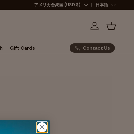
国/地域
アメリカ合衆国 (USD $)
言語
日本語
ログイン
バスケッ
Contact Us
h
Gift Cards