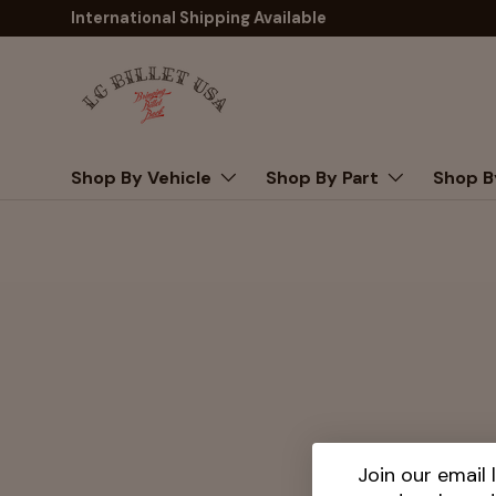
International Shipping Available
コンテンツへスキップ
Shop By Vehicle
Shop By Part
Shop B
Join our email l