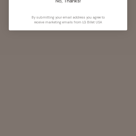
No, Thanks!
By submitting your email address you agree to
receive marketing emails from LG Billet USA